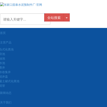
全站搜索
首页
主营产品
合式化粪池
防池
油池
水池
查井
水收集井
泥井盖
凝土罐式化粪池
泥管
新闻动态
关于我们