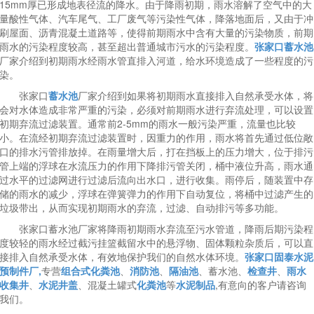
15mm厚已形成地表径流的降水。由于降雨初期，雨水溶解了空气中的大
量酸性气体、汽车尾气、工厂废气等污染性气体，降落地面后，又由于冲
刷屋面、沥青混凝土道路等，使得前期雨水中含有大量的污染物质，前期
雨水的污染程度较高，甚至超出普通城市污水的污染程度。
张家口蓄水池
厂家介绍到初期雨水经雨水管直排入河道，给水环境造成了一些
程度的污
染。
张家口
蓄水池
厂家介绍到如果将初期雨水直接排入自然承受水体，将
会对水体造成非常严重的污染，必须对前期雨水进行弃流处理，可以设置
初期弃流过滤装置。通常前2-5mm的雨水一般污染严重，流量也比较
小。在流经初期弃流过滤装置时，因重力的作用，雨水将首先通过低位敞
口的排水污管排放掉。在雨量增大后，打在挡板上的压力增大，位于排污
管上端的浮球在水流压力的作用下降排污管关闭，桶中液位升高，雨水通
过水平的过滤网进行过滤后流向出水口，进行收集。雨停后，随装置中存
储的雨水的减少，浮球在弹簧弹力的作用下自动复位，将桶中过滤产生的
垃圾带出，从而实现初期雨水的弃流，过滤、自动排污等多功能。
张家口蓄水池厂家将降雨初期雨水弃流至污水管道，降雨后期污染程
度较轻的雨水经过截污挂篮截留水中的悬浮物、固体颗粒杂质后，可以直
接排入自然承受水体，有效地保护我们的自然水体环境。
张家口固泰水泥
预制件厂,
专营
组合式化粪池
、
消防池
、
隔油池
、蓄水池、
检查井
、
雨水
收集井
、
水泥井盖
、混凝土罐式
化粪池
等
水泥制品
,有意向的客户请咨询
我们。