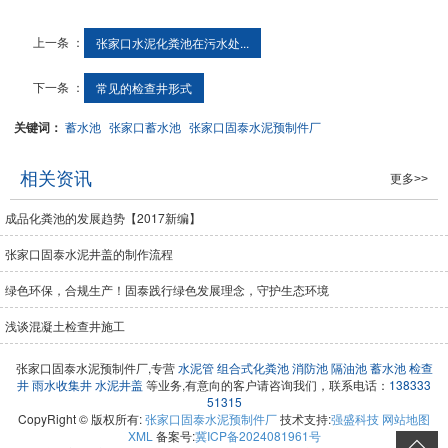
上一条 ：
张家口水泥化粪池在污水处...
下一条 ：
常见的检查井形式
关键词：
蓄水池
张家口蓄水池
张家口固泰水泥预制件厂
相关资讯
更多>>
成品化粪池的发展趋势【2017新编】
张家口固泰水泥井盖的制作流程
绿色环保，合规生产！固泰践行绿色发展理念，守护生态环境
浅谈混凝土检查井施工
张家口固泰水泥预制件厂,专营
水泥管
组合式化粪池
消防池
隔油池
蓄水池
检查
井
雨水收集井
水泥井盖
等业务,有意向的客户请咨询我们，联系电话：
138333
51315
CopyRight © 版权所有:
张家口固泰水泥预制件厂
技术支持:
强盛科技
网站地图
XML
备案号:
冀ICP备2024081961号