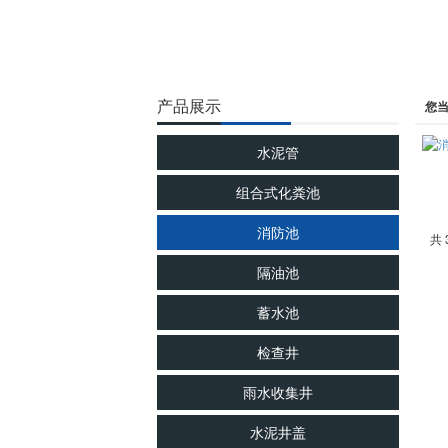
产品展示
您
水泥管
组合式化粪池
消防池
共 
隔油池
蓄水池
检查井
雨水收集井
水泥井盖