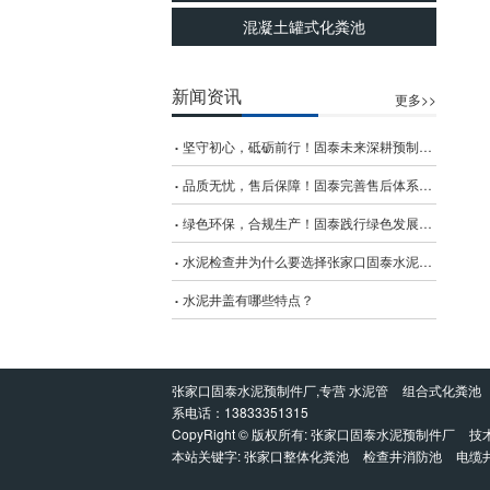
混凝土罐式化粪池
新闻资讯
更多>>
坚守初心，砥砺前行！固泰未来深耕预制件领域，再创辉煌
品质无忧，售后保障！固泰完善售后体系让客户全程放心
绿色环保，合规生产！固泰践行绿色发展理念，守护生态环境
水泥检查井为什么要选择张家口固泰水泥预制件厂
水泥井盖有哪些特点？
张家口固泰水泥预制件厂,专营
水泥管
组合式化粪池
系电话：
13833351315
CopyRight © 版权所有:
张家口固泰水泥预制件厂
技术
本站关键字:
张家口整体化粪池
检查井消防池
电缆