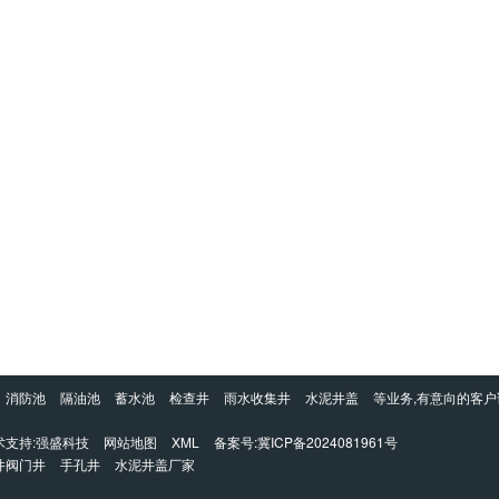
消防池
隔油池
蓄水池
检查井
雨水收集井
水泥井盖
等业务,有意向的客
支持:
强盛科技
网站地图
XML
备案号:
冀ICP备2024081961号
井阀门井
手孔井
水泥井盖厂家