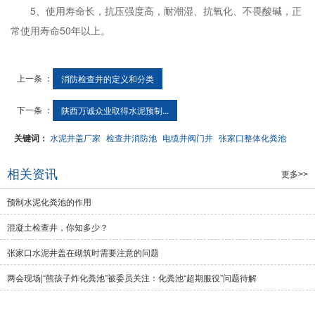
5、使用寿命长，抗压强度高，耐潮湿、抗氧化、不畏酸碱，正
常使用寿命50年以上。
上一条 ：
‌消防检查井的定义和分类‌
下一条 ：
陕西万诚众业取得水泥预制...
关键词：
水泥井盖厂家
检查井消防池
电缆井阀门井
张家口整体化粪池
相关资讯
更多>>
预制水泥化粪池的作用
混凝土检查井，你知多少？
张家口水泥井盖在砌筑时需要注意的问题
两会现场|“熊孩子炸化粪池”被委员关注：化粪池“超期服役”问题待解