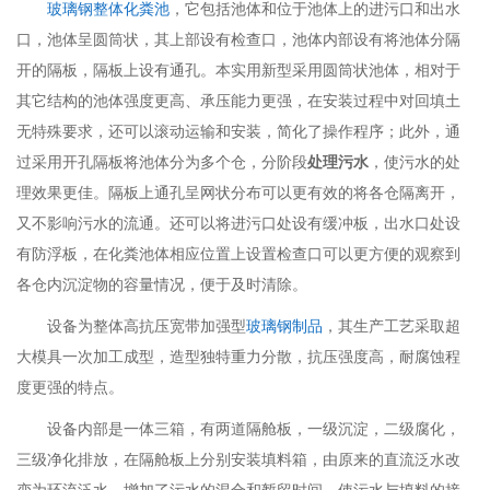
玻璃钢整体化粪池
，它包括池体和位于池体上的进污口和出水
口，池体呈圆筒状，其上部设有检查口，池体内部设有将池体分隔
开的隔板，隔板上设有通孔。本实用新型采用圆筒状池体，相对于
其它结构的池体强度更高、承压能力更强，在安装过程中对回填土
无特殊要求，还可以滚动运输和安装，简化了操作程序；此外，通
过采用开孔隔板将池体分为多个仓，分阶段
处理污水
，使污水的处
理效果更佳。隔板上通孔呈网状分布可以更有效的将各仓隔离开，
又不影响污水的流通。还可以将进污口处设有缓冲板，出水口处设
有防浮板，在化粪池体相应位置上设置检查口可以更方便的观察到
各仓内沉淀物的容量情况，便于及时清除。
设备为整体高抗压宽带加强型
玻璃钢制品
，其生产工艺采取超
大模具一次加工成型，造型独特重力分散，抗压强度高，耐腐蚀程
度更强的特点。
设备内部是一体三箱，有两道隔舱板，一级沉淀，二级腐化，
三级净化排放，在隔舱板上分别安装填料箱，由原来的直流泛水改
变为环流泛水，增加了污水的混合和暂留时间，使污水与填料的接