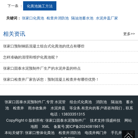
下一条 ：
化粪池施工方法
关键词：
张家口化粪池
检查井消防池
隔油池蓄水池
水泥井盖厂家
相关资讯
更多>>
张家口预制钢筋混凝土组合式化粪池的优点有哪些
怎样准确的清理和维护化粪池呢？
张家口固泰水泥预制件厂生产的水泥井盖的特点
张家口检查井厂家告诉您：预制混凝土检查井有哪些优势！
张家口固泰水泥预制件厂,专营
水泥管
组合式化粪池
消防池
隔油池
蓄水
池
检查井
雨水收集井
水泥井盖
等业务,有意向的客户请咨询我们，联系
电话：
13833351315
CopyRight © 版权所有:
张家口固泰水泥预制件厂
技术支持:
强盛科技
网站
地图
XML
备案号:
冀ICP备2024081961号
本站关键字:
张家口整体化粪池
检查井消防池
电缆井阀门井
手孔井
水泥